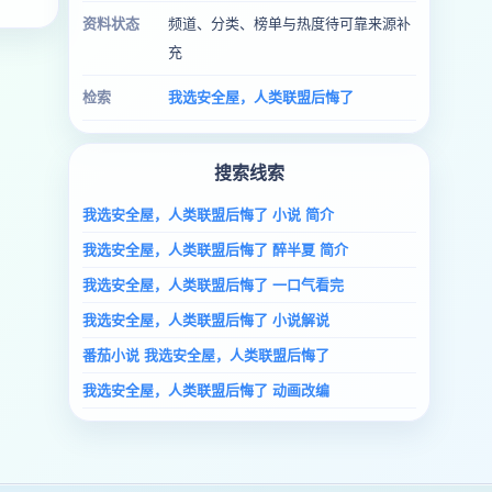
资料状态
频道、分类、榜单与热度待可靠来源补
充
检索
我选安全屋，人类联盟后悔了
搜索线索
我选安全屋，人类联盟后悔了 小说 简介
我选安全屋，人类联盟后悔了 醉半夏 简介
我选安全屋，人类联盟后悔了 一口气看完
我选安全屋，人类联盟后悔了 小说解说
番茄小说 我选安全屋，人类联盟后悔了
我选安全屋，人类联盟后悔了 动画改编