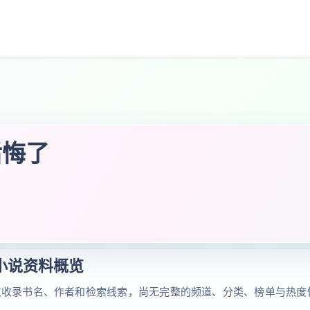
后悔了
小说资料概览
仅收录书名、作者和检索线索，尚无完整的频道、分类、榜单与热度