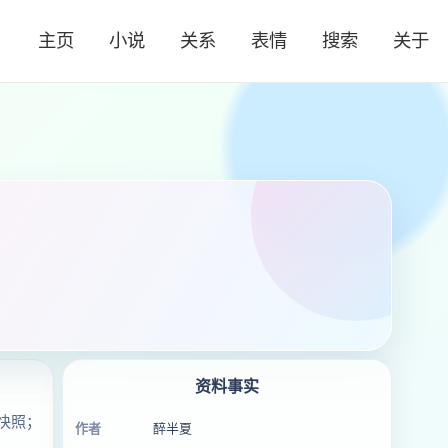
主页
小说
关系
表情
搜索
关于
资料事实
快照；
作者
醉半夏