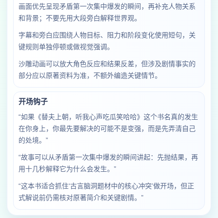
画面优先呈现矛盾第一次集中爆发的瞬间，再补充人物关系
和背景；不要先用大段旁白解释世界观。
字幕和旁白应围绕人物目标、阻力和阶段变化使用短句，关
键规则单独停顿或做视觉强调。
沙雕动画可以放大角色反应和结果反差，但涉及剧情事实的
部分应以原著资料为准，不额外编造关键情节。
开场钩子
“如果《替夫上朝，听我心声吃瓜笑哈哈》这个书名真的发生
在你身上，你最先要解决的可能不是变强，而是先弄清自己
的处境。”
“故事可以从矛盾第一次集中爆发的瞬间讲起：先抛结果，再
用十几秒解释它为什么会发生。”
“这本书适合抓住‘古言脑洞题材中的核心冲突’做开场，但正
式解说前仍需核对原著简介和关键剧情。”