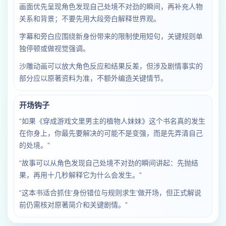
画面优先呈现角色发现自己处境不对劲的瞬间，再补充人物
关系和背景；不要先用大段旁白解释世界观。
字幕和旁白应围绕新身份带来的限制使用短句，关键规则单
独停顿或做视觉强调。
沙雕动画可以放大角色反应和结果反差，但涉及剧情事实的
部分应以原著资料为准，不额外编造关键情节。
开场钩子
“如果《穿成游戏文里男主的植物人妹妹》这个书名真的发生
在你身上，你最先要解决的可能不是变强，而是先弄清自己
的处境。”
“故事可以从角色发现自己处境不对劲的瞬间讲起：先抛结
果，再用十几秒解释它为什么会发生。”
“这本书适合抓住‘身份错位与规则求生’做开场，但正式解说
前仍需核对原著简介和关键剧情。”