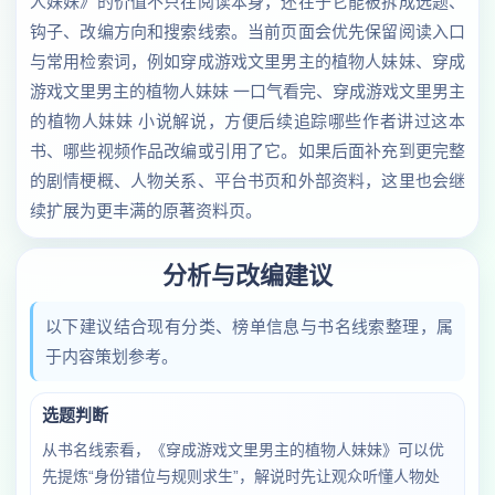
人妹妹》的价值不只在阅读本身，还在于它能被拆成选题、
钩子、改编方向和搜索线索。当前页面会优先保留阅读入口
与常用检索词，例如穿成游戏文里男主的植物人妹妹、穿成
游戏文里男主的植物人妹妹 一口气看完、穿成游戏文里男主
的植物人妹妹 小说解说，方便后续追踪哪些作者讲过这本
书、哪些视频作品改编或引用了它。如果后面补充到更完整
的剧情梗概、人物关系、平台书页和外部资料，这里也会继
续扩展为更丰满的原著资料页。
分析与改编建议
以下建议结合现有分类、榜单信息与书名线索整理，属
于内容策划参考。
选题判断
从书名线索看，《穿成游戏文里男主的植物人妹妹》可以优
先提炼“身份错位与规则求生”，解说时先让观众听懂人物处