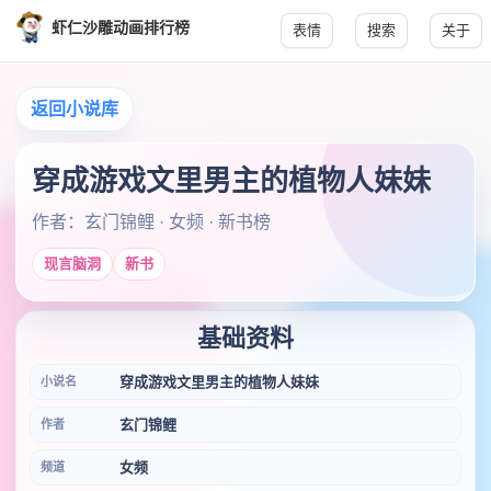
虾仁沙雕动画排行榜
表情
搜索
关于
返回小说库
穿成游戏文里男主的植物人妹妹
作者：玄门锦鲤 · 女频 · 新书榜
现言脑洞
新书
基础资料
穿成游戏文里男主的植物人妹妹
小说名
玄门锦鲤
作者
女频
频道