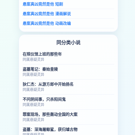
悬案真凶竟然是他 短剧
悬案真凶竟然是他 漫画解说
悬案真凶竟然是他 动画改编
同分类小说
在殡仪馆上班的那些年
同属悬疑灵异
盗墓笔记：秦始皇陵
同属悬疑灵异
狄仁杰：从游方郎中开始扬名
同属悬疑灵异
不问阴间事，只杀阳间鬼
同属悬疑灵异
罪案现场，那些轰动全国的大案
同属悬疑灵异
盗墓：深海屠鲸鲨，获归墟古物