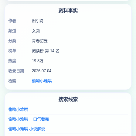
资料事实
作者
谢引舟
频道
女频
分类
青春甜宠
榜单
阅读榜 第 14 名
热度
19.8万
收录日期
2026-07-04
检索
偷吻小难哄
搜索线索
偷吻小难哄
偷吻小难哄 一口气看完
偷吻小难哄 小说解说