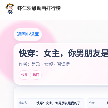
虾仁沙雕动画排行榜
返回小说库
快穿：女主，你男朋友
作者：是玖 · 女频 · 阅读榜
快穿
热门
快穿：女主，你男朋友是我的了
小说名
作者