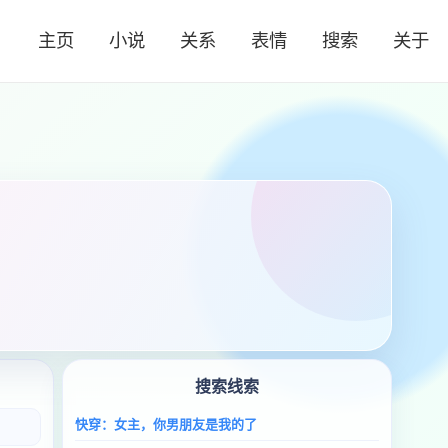
主页
小说
关系
表情
搜索
关于
搜索线索
快穿：女主，你男朋友是我的了