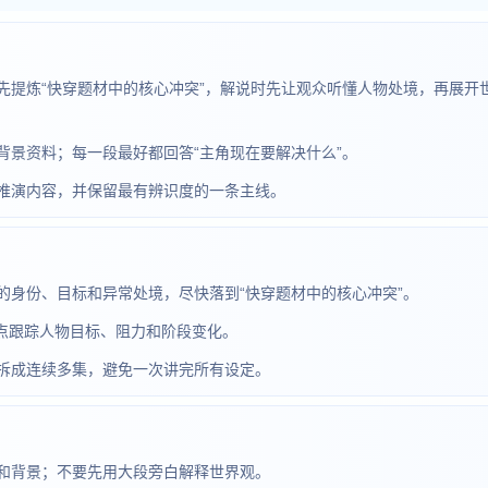
先提炼“快穿题材中的核心冲突”，解说时先让观众听懂人物处境，再展开
背景资料；每一段最好都回答“主角现在要解决什么”。
推演内容，并保留最有辨识度的一条主线。
的身份、目标和异常处境，尽快落到“快穿题材中的核心冲突”。
，重点跟踪人物目标、阻力和阶段变化。
拆成连续多集，避免一次讲完所有设定。
和背景；不要先用大段旁白解释世界观。