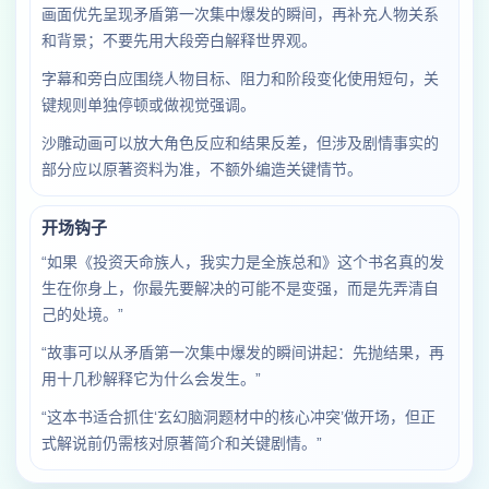
画面优先呈现矛盾第一次集中爆发的瞬间，再补充人物关系
和背景；不要先用大段旁白解释世界观。
字幕和旁白应围绕人物目标、阻力和阶段变化使用短句，关
键规则单独停顿或做视觉强调。
沙雕动画可以放大角色反应和结果反差，但涉及剧情事实的
部分应以原著资料为准，不额外编造关键情节。
开场钩子
“如果《投资天命族人，我实力是全族总和》这个书名真的发
生在你身上，你最先要解决的可能不是变强，而是先弄清自
己的处境。”
“故事可以从矛盾第一次集中爆发的瞬间讲起：先抛结果，再
用十几秒解释它为什么会发生。”
“这本书适合抓住‘玄幻脑洞题材中的核心冲突’做开场，但正
式解说前仍需核对原著简介和关键剧情。”