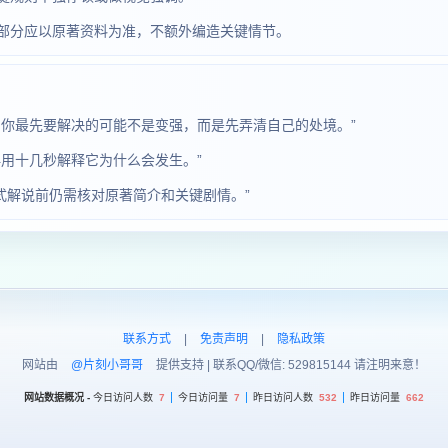
部分应以原著资料为准，不额外编造关键情节。
，你最先要解决的可能不是变强，而是先弄清自己的处境。”
用十几秒解释它为什么会发生。”
正式解说前仍需核对原著简介和关键剧情。”
联系方式
|
免责声明
|
隐私政策
网站由
@片刻小哥哥
提供支持 | 联系QQ/微信: 529815144 请注明来意！
网站数据概况 -
今日访问人数
7
今日访问量
7
昨日访问人数
532
昨日访问量
662