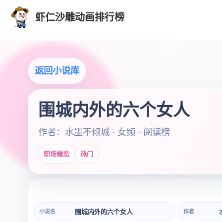
虾仁沙雕动画排行榜
返回小说库
围城内外的六个女人
作者：水墨不倾城 · 女频 · 阅读榜
职场婚恋
热门
围城内外的六个女人
小说名
作者