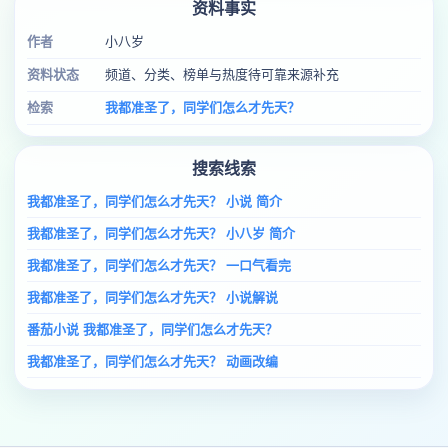
资料事实
作者
小八岁
资料状态
频道、分类、榜单与热度待可靠来源补充
检索
我都准圣了，同学们怎么才先天？
搜索线索
我都准圣了，同学们怎么才先天？ 小说 简介
我都准圣了，同学们怎么才先天？ 小八岁 简介
我都准圣了，同学们怎么才先天？ 一口气看完
我都准圣了，同学们怎么才先天？ 小说解说
番茄小说 我都准圣了，同学们怎么才先天？
我都准圣了，同学们怎么才先天？ 动画改编