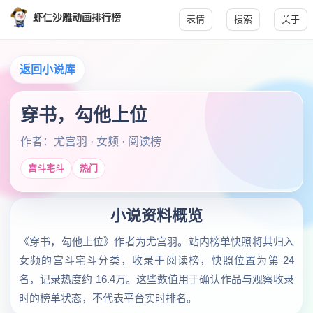
虾仁沙雕动画排行榜
表情
搜索
关于
返回小说库
穿书，勾他上位
作者：尤宫羽 · 女频 · 阅读榜
宫斗宅斗
热门
小说资料概览
《穿书，勾他上位》作者为尤宫羽。站内榜单快照将其归入
女频的宫斗宅斗分类，收录于阅读榜，快照位置为第 24
名，记录热度约 16.4万。这些数值用于确认作品与观察收录
时的榜单状态，不代表平台实时排名。