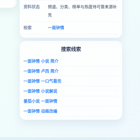
资料状态
频道、分类、榜单与热度待可靠来源补
充
检索
一面钟情
搜索线索
一面钟情 小说 简介
一面钟情 卢西 简介
一面钟情 一口气看完
一面钟情 小说解说
番茄小说 一面钟情
一面钟情 动画改编