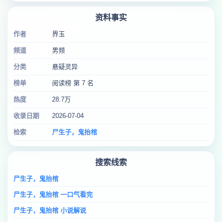
资料事实
作者
界玉
频道
男频
分类
悬疑灵异
榜单
阅读榜 第 7 名
热度
28.7万
收录日期
2026-07-04
检索
尸生子，鬼抬棺
搜索线索
尸生子，鬼抬棺
尸生子，鬼抬棺 一口气看完
尸生子，鬼抬棺 小说解说