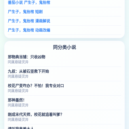
番茄小说 尸生子，鬼抬棺
尸生子，鬼抬棺 短剧
尸生子，鬼抬棺 漫画解说
尸生子，鬼抬棺 动画改编
同分类小说
邪物典当铺：只收凶物
同属悬疑灵异
九叔：从被石坚救下开始
同属悬疑灵异
校花尸变咋办？不怕！我专业对口
同属悬疑灵异
邪神墨然！
同属悬疑灵异
刚成末代天师，校花就追着叫爹？
同属悬疑灵异
请叫我鬼差大人