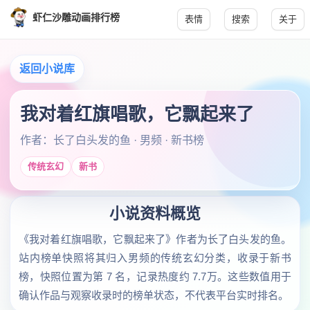
虾仁沙雕动画排行榜
表情
搜索
关于
返回小说库
我对着红旗唱歌，它飘起来了
作者：长了白头发的鱼 · 男频 · 新书榜
传统玄幻
新书
小说资料概览
《我对着红旗唱歌，它飘起来了》作者为长了白头发的鱼。
站内榜单快照将其归入男频的传统玄幻分类，收录于新书
榜，快照位置为第 7 名，记录热度约 7.7万。这些数值用于
确认作品与观察收录时的榜单状态，不代表平台实时排名。