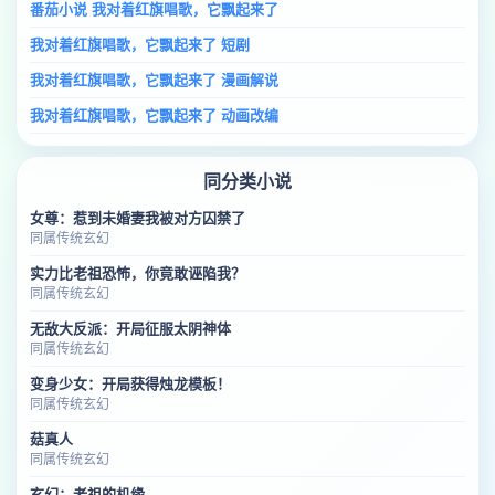
番茄小说 我对着红旗唱歌，它飘起来了
我对着红旗唱歌，它飘起来了 短剧
我对着红旗唱歌，它飘起来了 漫画解说
我对着红旗唱歌，它飘起来了 动画改编
同分类小说
女尊：惹到未婚妻我被对方囚禁了
同属传统玄幻
实力比老祖恐怖，你竟敢诬陷我？
同属传统玄幻
无敌大反派：开局征服太阴神体
同属传统玄幻
变身少女：开局获得烛龙模板！
同属传统玄幻
菇真人
同属传统玄幻
玄幻：老祖的机缘