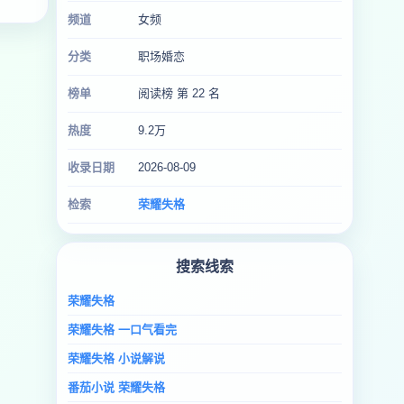
频道
女频
分类
职场婚恋
榜单
阅读榜 第 22 名
热度
9.2万
收录日期
2026-08-09
检索
荣耀失格
搜索线索
荣耀失格
荣耀失格 一口气看完
荣耀失格 小说解说
番茄小说 荣耀失格