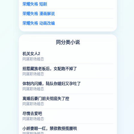
荣耀失格 短剧
荣耀失格 漫画解说
荣耀失格 动画改编
同分类小说
机关女人2
同属职场婚恋
招惹藏族老板后，女配跑不掉了
同属职场婚恋
体制内闪婚，陆队你媳妇又孕吐了
同属职场婚恋
离婚后豪门前夫彻底失了控
同属职场婚恋
尽情去爱吧
同属职场婚恋
小娇妻眼一红，禁欲教授揽腰哄