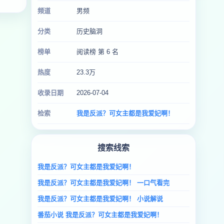
频道
男频
分类
历史脑洞
榜单
阅读榜 第 6 名
热度
23.3万
收录日期
2026-07-04
检索
我是反派？可女主都是我爱妃啊！
搜索线索
我是反派？可女主都是我爱妃啊！
我是反派？可女主都是我爱妃啊！ 一口气看完
我是反派？可女主都是我爱妃啊！ 小说解说
番茄小说 我是反派？可女主都是我爱妃啊！