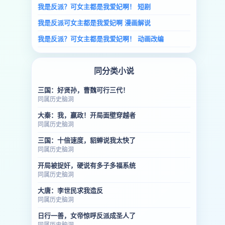
我是反派？可女主都是我爱妃啊！ 短剧
我是反派可女主都是我爱妃啊 漫画解说
我是反派？可女主都是我爱妃啊！ 动画改编
同分类小说
三国：好贤孙，曹魏可行三代！
同属历史脑洞
大秦：我，嬴政！开局面壁穿越者
同属历史脑洞
三国：十倍速度，貂蝉说我太快了
同属历史脑洞
开局被捉奸，硬说有多子多福系统
同属历史脑洞
大唐：李世民求我造反
同属历史脑洞
日行一善，女帝惊呼反派成圣人了