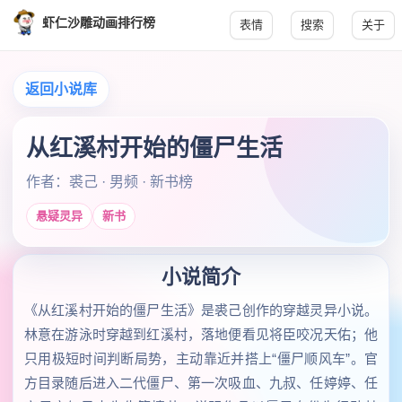
虾仁沙雕动画排行榜
表情
搜索
关于
返回小说库
从红溪村开始的僵尸生活
作者：裘己 · 男频 · 新书榜
悬疑灵异
新书
小说简介
《从红溪村开始的僵尸生活》是裘己创作的穿越灵异小说。
林意在游泳时穿越到红溪村，落地便看见将臣咬况天佑；他
只用极短时间判断局势，主动靠近并搭上“僵尸顺风车”。官
方目录随后进入二代僵尸、第一次吸血、九叔、任婷婷、任