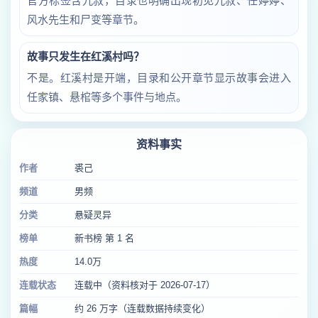
官方标签含九叔，目录也明确出现初见九叔、任婷婷、
风水先生和尸变等章节。
故事只发生在红溪村吗？
不是。红溪村是开端，目录和公开章节显示故事会进入
任家镇、悬棺等多个事件与地点。
资料事实
作者
裘己
频道
男频
分类
悬疑灵异
榜单
新书榜 第 1 名
热度
14.0万
连载状态
连载中（资料核对于 2026-07-17）
篇幅
约 26 万字（连载数据持续变化）