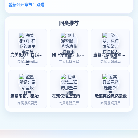
番茄公开章节：路遇
同类推荐
完美犯罪？在我的眼里全是破绽！
刚上穿警服，系统劝我犯罪
盗墓：深海屠鲸鲨，获归墟古物
同属悬疑灵异
同属悬疑灵异
同属悬疑灵异
盗墓笔记：秦始皇陵
在殡仪馆上班的那些年
悬案真凶竟然是他
同属悬疑灵异
同属悬疑灵异
同属悬疑灵异