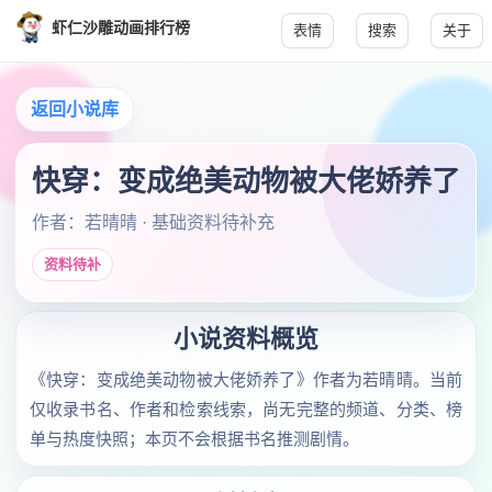
虾仁沙雕动画排行榜
表情
搜索
关于
返回小说库
快穿：变成绝美动物被大佬娇养了
作者：若晴晴 · 基础资料待补充
资料待补
小说资料概览
《快穿：变成绝美动物被大佬娇养了》作者为若晴晴。当前
仅收录书名、作者和检索线索，尚无完整的频道、分类、榜
单与热度快照；本页不会根据书名推测剧情。