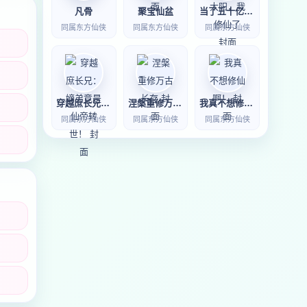
凡骨
聚宝仙盆
当了五十亿年太阳，我修仙了
同属东方仙侠
同属东方仙侠
同属东方仙侠
穿越庶长兄：嫡弟竟是仙帝转世！
涅槃重修万古长存
我真不想修仙啊！
同属东方仙侠
同属东方仙侠
同属东方仙侠