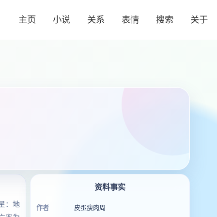
主页
小说
关系
表情
搜索
关于
资料事实
星：地
作者
皮蛋瘦肉周