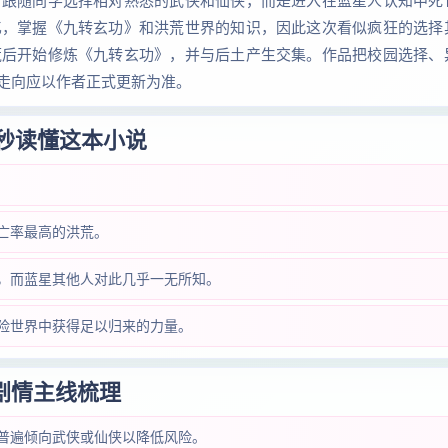
有跟随同学选择相对熟悉的武侠和仙侠，而是进入在蓝星人认知中死
忆，掌握《九转玄功》和洪荒世界的知识，因此这次看似疯狂的选择
荒后开始修炼《九转玄功》，并与后土产生交集。作品把校园选择、
走向应以作者正式更新为准。
 秒读懂这本小说
亡率最高的洪荒。
，而蓝星其他人对此几乎一无所知。
险世界中获得足以归来的力量。
剧情主线梳理
普遍倾向武侠或仙侠以降低风险。