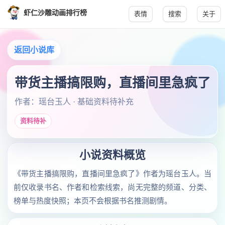
虾仁沙雕动画排行榜
表情
搜索
关于
返回小说库
带货主播搞限购，直播间里急疯了
作者：瑶台玉人 · 基础资料待补充
资料待补
小说资料概览
《带货主播搞限购，直播间里急疯了》作者为瑶台玉人。当
前仅收录书名、作者和检索线索，尚无完整的频道、分类、
榜单与热度快照；本页不会根据书名推测剧情。