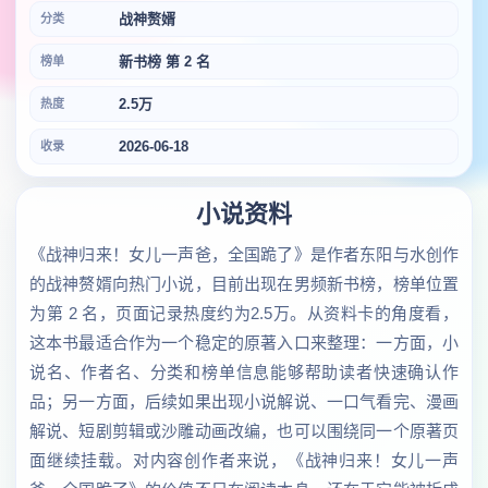
战神赘婿
分类
新书榜 第 2 名
榜单
2.5万
热度
2026-06-18
收录
小说资料
《战神归来！女儿一声爸，全国跪了》是作者东阳与水创作
的战神赘婿向热门小说，目前出现在男频新书榜，榜单位置
为第 2 名，页面记录热度约为2.5万。从资料卡的角度看，
这本书最适合作为一个稳定的原著入口来整理：一方面，小
说名、作者名、分类和榜单信息能够帮助读者快速确认作
品；另一方面，后续如果出现小说解说、一口气看完、漫画
解说、短剧剪辑或沙雕动画改编，也可以围绕同一个原著页
面继续挂载。对内容创作者来说，《战神归来！女儿一声