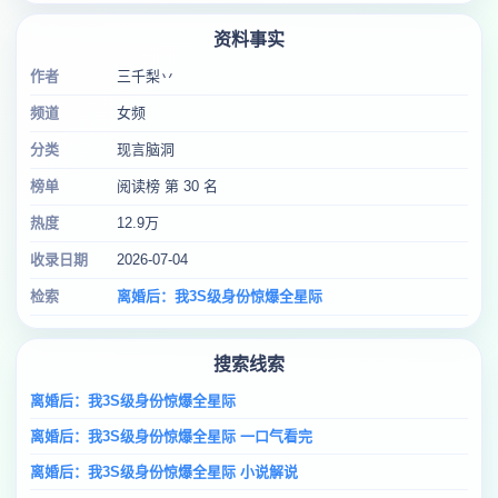
资料事实
作者
三千梨丷
频道
女频
分类
现言脑洞
榜单
阅读榜 第 30 名
热度
12.9万
收录日期
2026-07-04
检索
离婚后：我3S级身份惊爆全星际
搜索线索
离婚后：我3S级身份惊爆全星际
离婚后：我3S级身份惊爆全星际 一口气看完
离婚后：我3S级身份惊爆全星际 小说解说