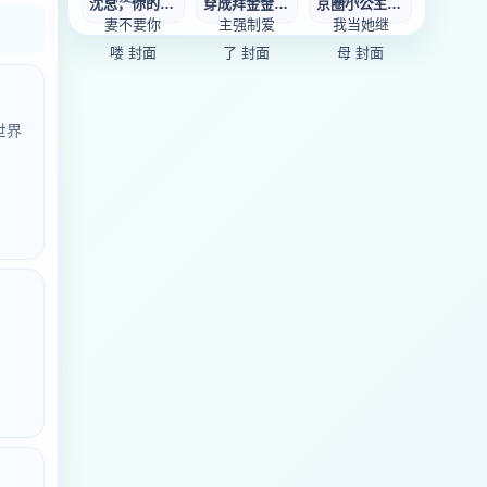
沈总，你的恋爱脑
穿成拜金金丝雀，
京圈小公主抢我男
世界