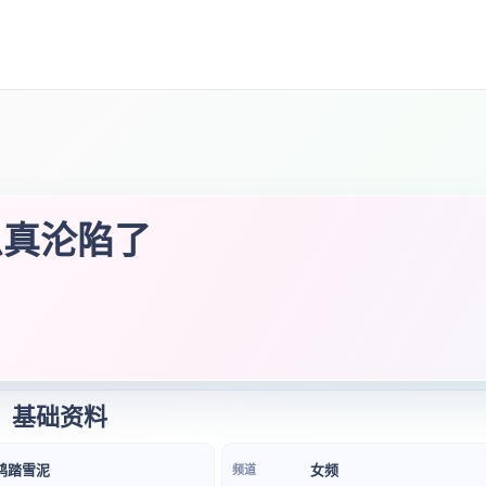
么真沦陷了
基础资料
鸿踏雪泥
女频
频道