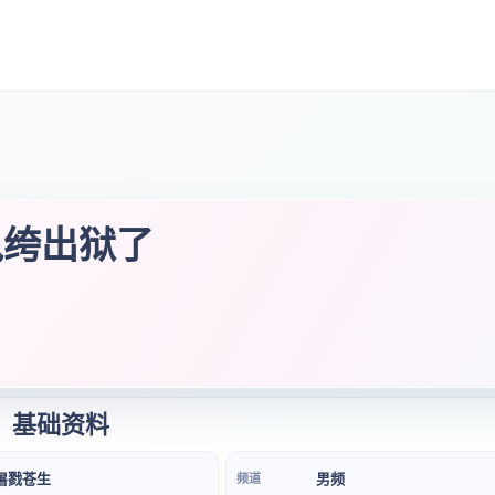
纨绔出狱了
基础资料
屠戮苍生
男频
频道