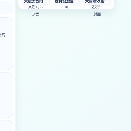
天赋无敌的我，一
我真没想当王爷啊
大周靖妖监，开局
世界