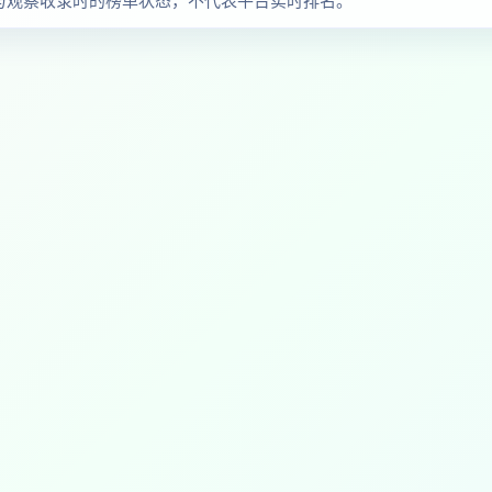
作品与观察收录时的榜单状态，不代表平台实时排名。