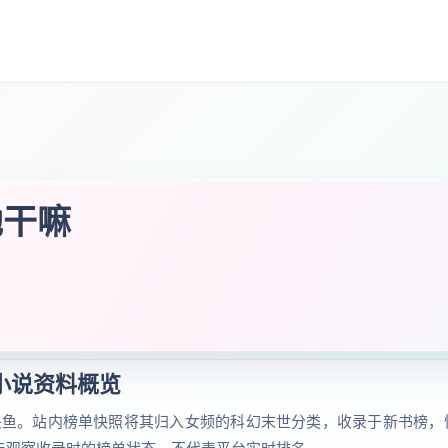
她干嘛
小说资料概览
头鱼。站内榜单快照将其归入女频的科幻末世分类，收录于新书榜，