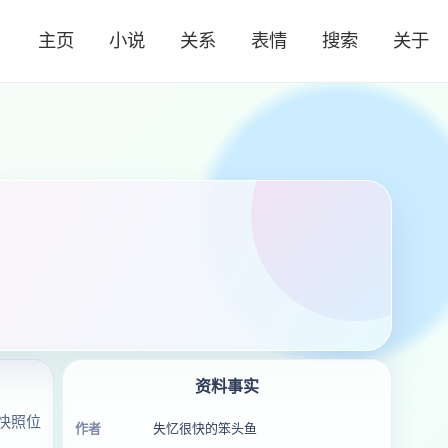
主页
小说
关系
表情
搜索
关于
资料事实
快照位
作者
失忆很快的笨头鱼