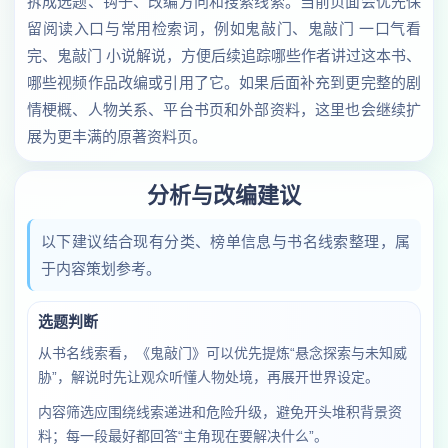
拆成选题、钩子、改编方向和搜索线索。当前页面会优先保
留阅读入口与常用检索词，例如鬼敲门、鬼敲门 一口气看
完、鬼敲门 小说解说，方便后续追踪哪些作者讲过这本书、
哪些视频作品改编或引用了它。如果后面补充到更完整的剧
情梗概、人物关系、平台书页和外部资料，这里也会继续扩
展为更丰满的原著资料页。
分析与改编建议
以下建议结合现有分类、榜单信息与书名线索整理，属
于内容策划参考。
选题判断
从书名线索看，《鬼敲门》可以优先提炼“悬念探索与未知威
胁”，解说时先让观众听懂人物处境，再展开世界设定。
内容筛选应围绕线索递进和危险升级，避免开头堆积背景资
料；每一段最好都回答“主角现在要解决什么”。