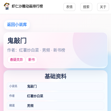
虾仁沙雕动画排行榜
表情
搜索
关于
返回小说库
鬼敲门
作者：红薯炒白菜 · 男频 · 新书榜
悬疑灵异
新书
基础资料
鬼敲门
小说名
红薯炒白菜
作者
男频
频道