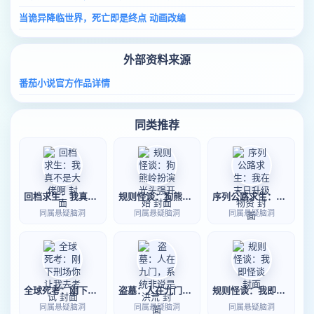
当诡异降临世界，死亡即是终点 动画改编
外部资料来源
番茄小说官方作品详情
同类推荐
回档求生：我真不是大佬啊
规则怪谈：狗熊岭扮演光头强开始
序列公路求生：我在末日升级物资
同属悬疑脑洞
同属悬疑脑洞
同属悬疑脑洞
全球死考：刚下刑场你让我去考试
盗墓：人在九门，系统非说是洪荒
规则怪谈：我即怪谈
同属悬疑脑洞
同属悬疑脑洞
同属悬疑脑洞