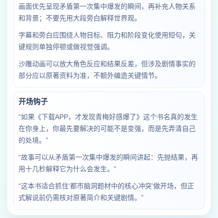
画面优先呈现矛盾第一次集中爆发的瞬间，再补充人物关系
和背景；不要先用大段旁白解释世界观。
字幕和旁白应围绕人物目标、阻力和阶段变化使用短句，关
键规则单独停顿或做视觉强调。
沙雕动画可以放大角色反应和结果反差，但涉及剧情事实的
部分应以原著资料为准，不额外编造关键情节。
开场钩子
“如果《下载APP，才发现青梅好感爆了》这个书名真的发生
在你身上，你最先要解决的可能不是变强，而是先弄清自己
的处境。”
“故事可以从矛盾第一次集中爆发的瞬间讲起：先抛结果，再
用十几秒解释它为什么会发生。”
“这本书适合抓住‘都市脑洞题材中的核心冲突’做开场，但正
式解说前仍需核对原著简介和关键剧情。”