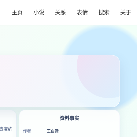
主页
小说
关系
表情
搜索
关于
资料事实
热度约
作者
王自律