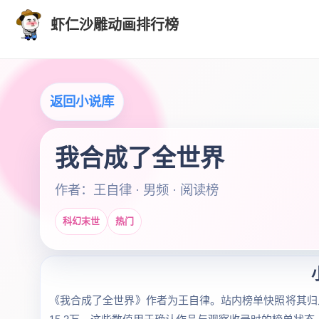
虾仁沙雕动画排行榜
返回小说库
我合成了全世界
作者：王自律 · 男频 · 阅读榜
科幻末世
热门
《我合成了全世界》作者为王自律。站内榜单快照将其归入