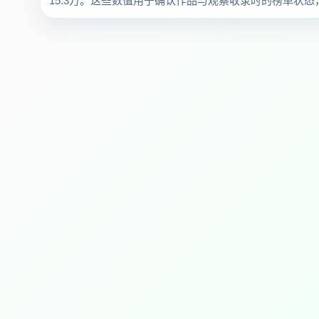
15.3万。这些数值用于确认作品与观察收录时的榜单状