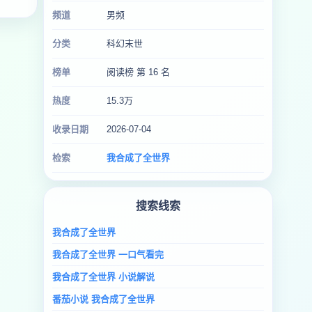
频道
男频
分类
科幻末世
榜单
阅读榜 第 16 名
热度
15.3万
收录日期
2026-07-04
检索
我合成了全世界
搜索线索
我合成了全世界
我合成了全世界 一口气看完
我合成了全世界 小说解说
番茄小说 我合成了全世界