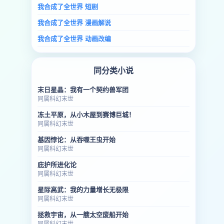
我合成了全世界 短剧
我合成了全世界 漫画解说
我合成了全世界 动画改编
同分类小说
末日星晶：我有一个契约兽军团
同属科幻末世
冻土平原，从小木屋到赛博巨城！
同属科幻末世
基因悖论：从吞噬王虫开始
同属科幻末世
庇护所进化论
同属科幻末世
星际高武：我的力量增长无极限
同属科幻末世
拯救宇宙，从一艘太空废船开始