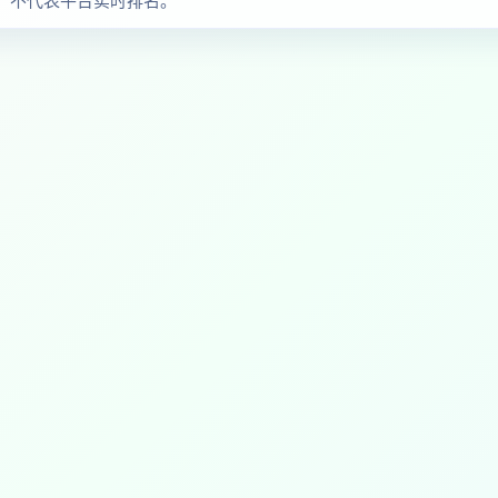
态，不代表平台实时排名。