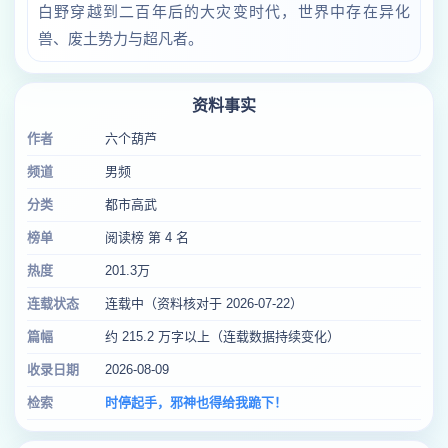
白野穿越到二百年后的大灾变时代，世界中存在异化
兽、废土势力与超凡者。
资料事实
作者
六个葫芦
频道
男频
分类
都市高武
榜单
阅读榜 第 4 名
热度
201.3万
连载状态
连载中（资料核对于 2026-07-22）
篇幅
约 215.2 万字以上（连载数据持续变化）
收录日期
2026-08-09
检索
时停起手，邪神也得给我跪下！