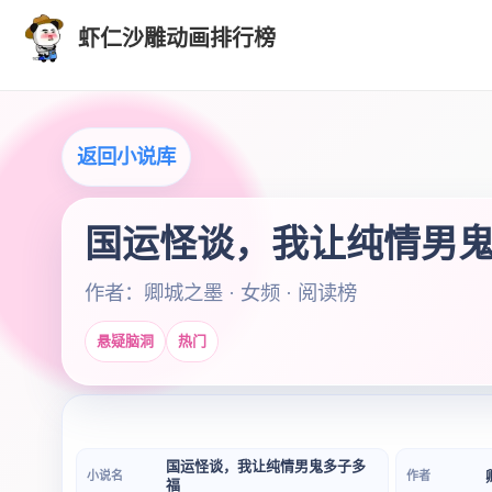
虾仁沙雕动画排行榜
返回小说库
国运怪谈，我让纯情男
作者：卿城之墨 · 女频 · 阅读榜
悬疑脑洞
热门
国运怪谈，我让纯情男鬼多子多
小说名
作者
福