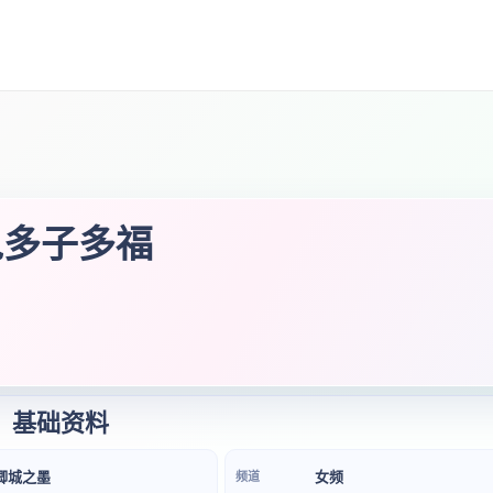
鬼多子多福
基础资料
卿城之墨
女频
频道