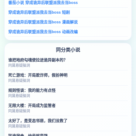
番茄小说 穿成诡异后联盟派我去当boss
穿成诡异后联盟派我去当boss 短剧
穿成诡异后联盟派我去当boss 漫画解说
穿成诡异后联盟派我去当boss 动画改编
同分类小说
谁把地府勾魂使拉进诡异副本的？
同属悬疑脑洞
死亡游戏：开局欺诈师，假扮神明
同属悬疑脑洞
规则怪谈：我的能力有点怪
同属悬疑脑洞
无限大楼：开局成为监管者
同属悬疑脑洞
太好了，是变态邻居，我们没救了
同属悬疑脑洞
猛诡宿舍，纳妾就变强