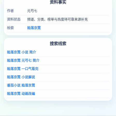
资料事实
作者
元芍七
资料状态
频道、分类、榜单与热度待可靠来源补充
检索
陷落京霓
搜索线索
陷落京霓 小说 简介
陷落京霓 元芍七 简介
陷落京霓 一口气看完
陷落京霓 小说解说
番茄小说 陷落京霓
陷落京霓 动画改编