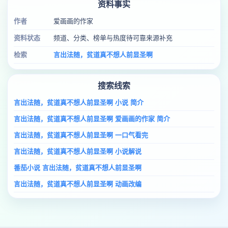
资料事实
作者
爱画画的作家
资料状态
频道、分类、榜单与热度待可靠来源补充
检索
言出法随，贫道真不想人前显圣啊
搜索线索
言出法随，贫道真不想人前显圣啊 小说 简介
言出法随，贫道真不想人前显圣啊 爱画画的作家 简介
言出法随，贫道真不想人前显圣啊 一口气看完
言出法随，贫道真不想人前显圣啊 小说解说
番茄小说 言出法随，贫道真不想人前显圣啊
言出法随，贫道真不想人前显圣啊 动画改编