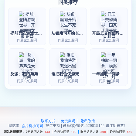
同类推荐
提前登陆游戏世界，开局联姻女帝
从镇魔司开始长生不死
开局上交修仙界，国家让我先成仙
同属玄幻脑洞
同属玄幻脑洞
同属玄幻脑洞
反派：我的弟弟是天选之子
谁把我仙侠游戏退出键扣了？
一年抽取一词条，模拟的也可以？
同属玄幻脑洞
同属玄幻脑洞
同属玄幻脑洞
|
|
联系方式
免责声明
隐私政策
网站由
提供支持 | 联系QQ/微信: 529815144 请注明来意！
@片刻小哥哥
网站数据概况 -
今日访问人数
143
今日访问量
196
昨日访问人数
398
昨日访问量
550