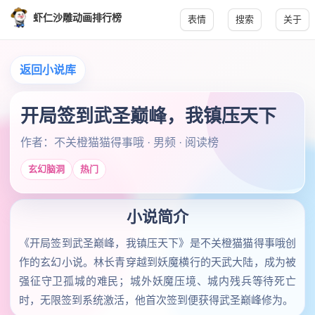
虾仁沙雕动画排行榜
表情
搜索
关于
返回小说库
开局签到武圣巅峰，我镇压天下
作者：不关橙猫猫得事哦 · 男频 · 阅读榜
玄幻脑洞
热门
小说简介
《开局签到武圣巅峰，我镇压天下》是不关橙猫猫得事哦创
作的玄幻小说。林长青穿越到妖魔横行的天武大陆，成为被
强征守卫孤城的难民；城外妖魔压境、城内残兵等待死亡
时，无限签到系统激活，他首次签到便获得武圣巅峰修为。