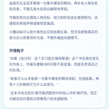
画面优先呈现矛盾第一次集中爆发的瞬间，再补充人物关系
和背景；不要先用大段旁白解释世界观。
字幕和旁白应围绕人物目标、阻力和阶段变化使用短句，关
键规则单独停顿或做视觉强调。
沙雕动画可以放大角色反应和结果反差，但涉及剧情事实的
部分应以原著资料为准，不额外编造关键情节。
开场钩子
“如果《急诊科：这个实习医生强得离谱》这个书名真的发生
在你身上，你最先要解决的可能不是变强，而是先弄清自己
的处境。”
“故事可以从矛盾第一次集中爆发的瞬间讲起：先抛结果，再
用十几秒解释它为什么会发生。”
“这本书适合抓住‘都市脑洞题材中的核心冲突’做开场，但正
式解说前仍需核对原著简介和关键剧情。”