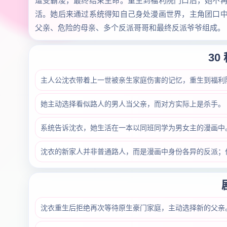
遭受霸凌，最终结束生命。重生到福利院门口后，她不
活。她后来通过系统得知自己身处漫画世界，主角团口
父亲、危险的母亲、多个反派哥哥和最终反派爷爷组成。
30
主人公沈衣带着上一世被亲生家庭伤害的记忆，重生到福利
她主动选择看似路人的男人当父亲，而对方实际上是杀手。
系统告诉沈衣，她生活在一本以同班同学为男女主的漫画中
沈衣的新家人并非普通路人，而是漫画中身份各异的反派；
沈衣重生后拒绝再次等待原生豪门家庭，主动选择新的父亲