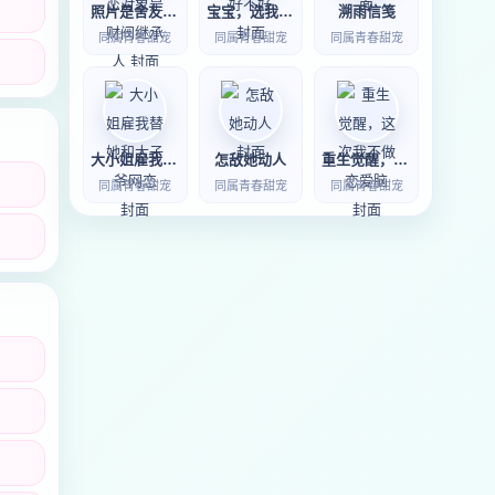
照片是舍友网恋对象是财阀继承人
宝宝，选我好不好
溯雨信笺
同属青春甜宠
同属青春甜宠
同属青春甜宠
大小姐雇我替她和太子爷网恋
怎敌她动人
重生觉醒，这次我不做恋爱脑
同属青春甜宠
同属青春甜宠
同属青春甜宠