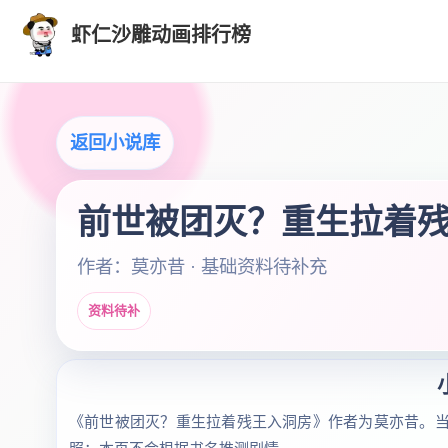
虾仁沙雕动画排行榜
返回小说库
前世被团灭？重生拉着
作者：莫亦昔 · 基础资料待补充
资料待补
《前世被团灭？重生拉着残王入洞房》作者为莫亦昔。