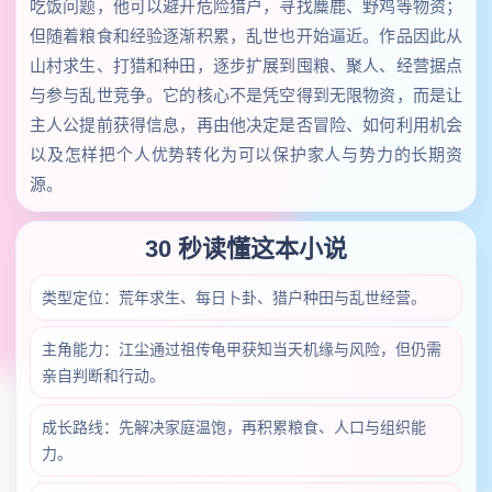
吃饭问题，他可以避开危险猎户，寻找麋鹿、野鸡等物资；
但随着粮食和经验逐渐积累，乱世也开始逼近。作品因此从
山村求生、打猎和种田，逐步扩展到囤粮、聚人、经营据点
与参与乱世竞争。它的核心不是凭空得到无限物资，而是让
主人公提前获得信息，再由他决定是否冒险、如何利用机会
以及怎样把个人优势转化为可以保护家人与势力的长期资
源。
30 秒读懂这本小说
类型定位：荒年求生、每日卜卦、猎户种田与乱世经营。
主角能力：江尘通过祖传龟甲获知当天机缘与风险，但仍需
亲自判断和行动。
成长路线：先解决家庭温饱，再积累粮食、人口与组织能
力。