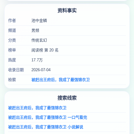
资料事实
作者
池中金鳞
频道
男频
分类
传统玄幻
榜单
阅读榜 第 20 名
热度
17.7万
收录日期
2026-07-04
检索
被赶出王府后，我成了最强锦衣卫
搜索线索
被赶出王府后，我成了最强锦衣卫
被赶出王府后，我成了最强锦衣卫 一口气看完
被赶出王府后，我成了最强锦衣卫 小说解说