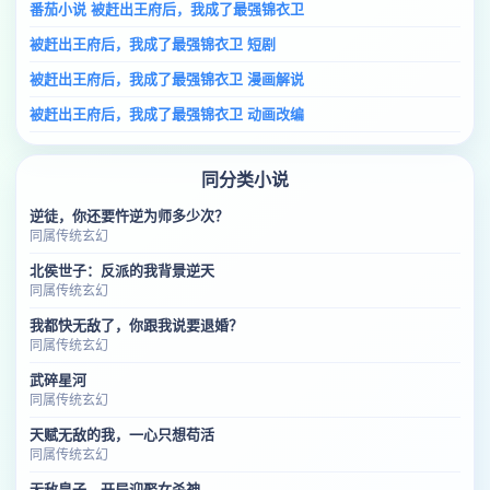
番茄小说 被赶出王府后，我成了最强锦衣卫
被赶出王府后，我成了最强锦衣卫 短剧
被赶出王府后，我成了最强锦衣卫 漫画解说
被赶出王府后，我成了最强锦衣卫 动画改编
同分类小说
逆徒，你还要忤逆为师多少次？
同属传统玄幻
北侯世子：反派的我背景逆天
同属传统玄幻
我都快无敌了，你跟我说要退婚？
同属传统玄幻
武碎星河
同属传统玄幻
天赋无敌的我，一心只想苟活
同属传统玄幻
无敌皇子，开局迎娶女杀神