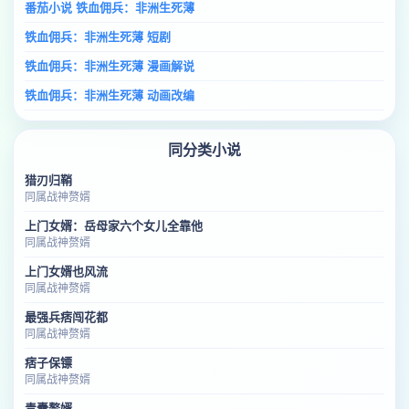
番茄小说 铁血佣兵：非洲生死薄
铁血佣兵：非洲生死薄 短剧
铁血佣兵：非洲生死薄 漫画解说
铁血佣兵：非洲生死薄 动画改编
同分类小说
猎刃归鞘
同属战神赘婿
上门女婿：岳母家六个女儿全靠他
同属战神赘婿
上门女婿也风流
同属战神赘婿
最强兵痞闯花都
同属战神赘婿
痞子保镖
同属战神赘婿
青囊赘婿