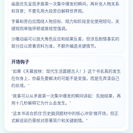
画面优先呈现矛盾第一次集中爆发的瞬间，再补充人物关系
和背景；不要先用大段旁白解释世界观。
字幕和旁白应围绕人物目标、阻力和阶段变化使用短句，关
键规则单独停顿或做视觉强调。
沙雕动画可以放大角色反应和结果反差，但涉及剧情事实的
部分应以原著资料为准，不额外编造关键情节。
开场钩子
“如果《天幕放映：现代生活震撼古人！》这个书名真的发生
在你身上，你最先要解决的可能不是变强，而是先弄清自己
的处境。”
“故事可以从矛盾第一次集中爆发的瞬间讲起：先抛结果，再
用十几秒解释它为什么会发生。”
“这本书适合抓住‘历史脑洞题材中的核心冲突’做开场，但正
式解说前仍需核对原著简介和关键剧情。”