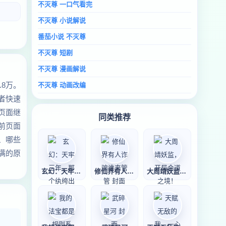
不灭尊 一口气看完
不灭尊 小说解说
番茄小说 不灭尊
不灭尊 短剧
不灭尊 漫画解说
8万。
不灭尊 动画改编
者快速
页面继
同类推荐
前页面
、哪些
满的原
玄幻：天牢三年，
修仙界有人诈骗谁
大周靖妖监，开局