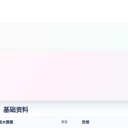
基础资料
雨木霖霖
男频
频道