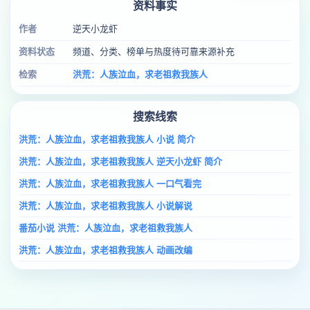
资料事实
作者
逆天小龙虾
资料状态
频道、分类、榜单与热度待可靠来源补充
检索
洪荒：人族泣血，求老祖救我族人
搜索线索
洪荒：人族泣血，求老祖救我族人 小说 简介
洪荒：人族泣血，求老祖救我族人 逆天小龙虾 简介
洪荒：人族泣血，求老祖救我族人 一口气看完
洪荒：人族泣血，求老祖救我族人 小说解说
番茄小说 洪荒：人族泣血，求老祖救我族人
洪荒：人族泣血，求老祖救我族人 动画改编