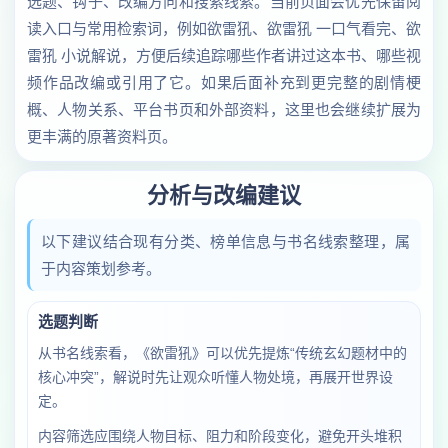
选题、钩子、改编方向和搜索线索。当前页面会优先保留阅
读入口与常用检索词，例如欲雷犼、欲雷犼 一口气看完、欲
雷犼 小说解说，方便后续追踪哪些作者讲过这本书、哪些视
频作品改编或引用了它。如果后面补充到更完整的剧情梗
概、人物关系、平台书页和外部资料，这里也会继续扩展为
更丰满的原著资料页。
分析与改编建议
以下建议结合现有分类、榜单信息与书名线索整理，属
于内容策划参考。
选题判断
从书名线索看，《欲雷犼》可以优先提炼“传统玄幻题材中的
核心冲突”，解说时先让观众听懂人物处境，再展开世界设
定。
内容筛选应围绕人物目标、阻力和阶段变化，避免开头堆积