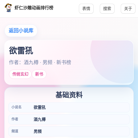
虾仁沙雕动画排行榜
表情
搜索
关于
返回小说库
欲雷犼
作者：酒九樽 · 男频 · 新书榜
传统玄幻
新书
基础资料
欲雷犼
小说名
酒九樽
作者
男频
频道