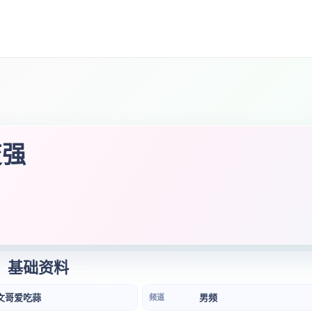
变强
基础资料
文哥爱吃蒜
男频
频道