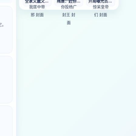
全家又蠢又毒，唯
隋唐：赶你出瓦岗
开局曝光古人皇功
定。