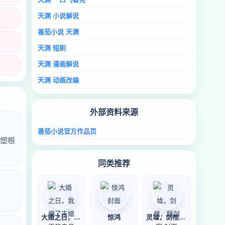
天渊 小说解说
番茄小说 天渊
天渊 短剧
天渊 漫画解说
天渊 动画改编
外部资料来源
番茄小说官方作品页
塑根
同类推荐
大婚之日，我阉了未婚妻的白月光
惊鸿
灵墟，剑棺，瞎剑客