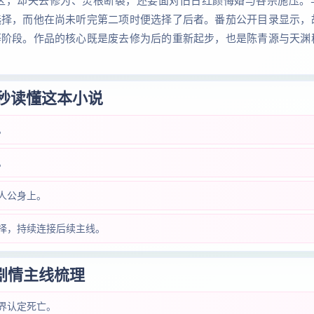
区，却失去修为、灵根断裂，还要面对旧日红颜悔婚与各宗施压。
选择，而他在尚未听完第二项时便选择了后者。番茄公开目录显示，
等阶段。作品的核心既是废去修为后的重新起步，也是陈青源与天渊
 秒读懂这本小说
。
。
人公身上。
择，持续连接后续主线。
剧情主线梳理
界认定死亡。