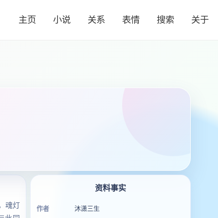
主页
小说
关系
表情
搜索
关于
资料事实
，魂灯
作者
沐潇三生