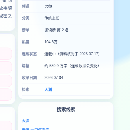
与此同
频道
男频
故事随
秘密之
分类
传统玄幻
榜单
阅读榜 第 2 名
热度
104.8万
连载状态
连载中（资料核对于 2026-07-17）
篇幅
约 589.9 万字（连载数据会变化）
收录日期
2026-07-04
检索
天渊
搜索线索
天渊
天渊 一口气看完