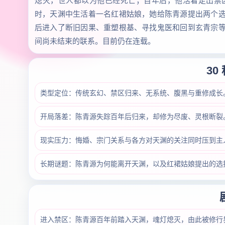
熄灭，世人都以为他已经死亡；百年后，他活着走出禁
时，天渊中生活着一名红裙姑娘，她给陈青源提出两个
后进入了断旧因果、重塑根基、寻找鬼医和回到玄青宗
间尚未结束的联系。目前仍在连载。
30
类型定位：传统玄幻、禁区归来、无系统、腹黑与重修成长
开局落差：陈青源失踪百年后归来，却修为尽废、灵根断裂
现实压力：悔婚、宗门关系与各方对天渊的关注同时压到主
长期谜题：陈青源为何能离开天渊，以及红裙姑娘提出的选
进入禁区：陈青源百年前踏入天渊，魂灯熄灭，由此被修行