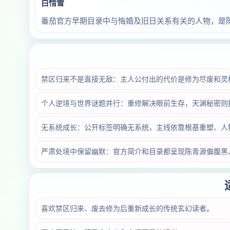
白惜雪
番茄官方早期目录中与悔婚及旧日关系有关的人物，是
禁区归来不是直接无敌：主人公付出的代价是修为尽废和灵
个人逆境与世界谜题并行：重修解决眼前生存，天渊秘密则
无系统成长：公开标签明确无系统，主线依靠根基重塑、人
严肃处境中保留幽默：官方简介和目录都呈现陈青源偏腹黑
喜欢禁区归来、废去修为后重新成长的传统玄幻读者。