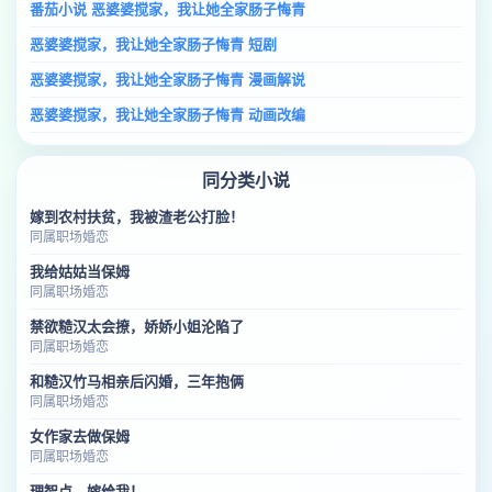
番茄小说 恶婆婆搅家，我让她全家肠子悔青
恶婆婆搅家，我让她全家肠子悔青 短剧
恶婆婆搅家，我让她全家肠子悔青 漫画解说
恶婆婆搅家，我让她全家肠子悔青 动画改编
同分类小说
嫁到农村扶贫，我被渣老公打脸！
同属职场婚恋
我给姑姑当保姆
同属职场婚恋
禁欲糙汉太会撩，娇娇小姐沦陷了
同属职场婚恋
和糙汉竹马相亲后闪婚，三年抱俩
同属职场婚恋
女作家去做保姆
同属职场婚恋
理智点，嫁给我！