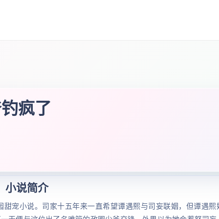
爷钓疯了
小说简介
园甜宠小说。司家十五年来一直希望谭遇熙与司妄联姻，但谭遇熙