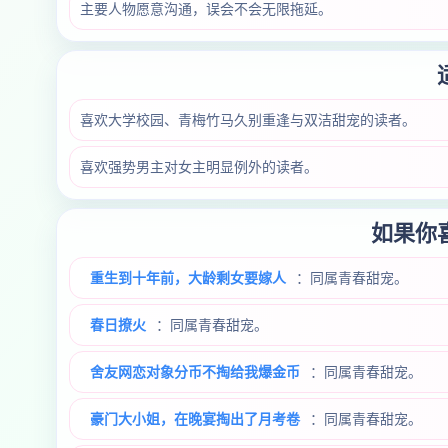
主要人物愿意沟通，误会不会无限拖延。
喜欢大学校园、青梅竹马久别重逢与双洁甜宠的读者。
喜欢强势男主对女主明显例外的读者。
如果你
重生到十年前，大龄剩女要嫁人
：同属青春甜宠。
春日撩火
：同属青春甜宠。
舍友网恋对象分币不掏给我爆金币
：同属青春甜宠。
豪门大小姐，在晚宴掏出了月考卷
：同属青春甜宠。