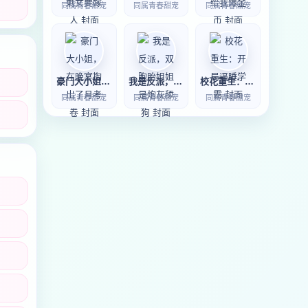
同属青春甜宠
同属青春甜宠
同属青春甜宠
豪门大小姐，在晚宴掏出了月考卷
我是反派，双胞胎姐姐是炮灰舔狗
校花重生：开局逼睡学霸
同属青春甜宠
同属青春甜宠
同属青春甜宠