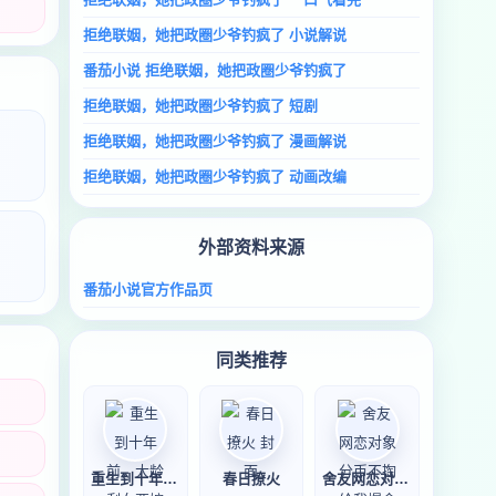
拒绝联姻，她把政圈少爷钓疯了 小说解说
番茄小说 拒绝联姻，她把政圈少爷钓疯了
拒绝联姻，她把政圈少爷钓疯了 短剧
拒绝联姻，她把政圈少爷钓疯了 漫画解说
拒绝联姻，她把政圈少爷钓疯了 动画改编
外部资料来源
番茄小说官方作品页
同类推荐
重生到十年前，大龄剩女要嫁人
春日撩火
舍友网恋对象分币不掏给我爆金币