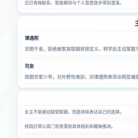
旧日青梅联系、家族期待与个人意愿逐步得到澄清。
谭遇熙
京圈千金，拒绝被家族联姻安排定义，转学后主动掌握
司妄
政圈世家少爷，对外野性难驯，对谭遇熙表现出明显偏
女主不是被动接受联姻，而是持续表达自己的选择。
校园日常让高门背景落到具体相处和暧昧推进。