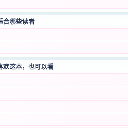
适合哪些读者
喜欢这本，也可以看