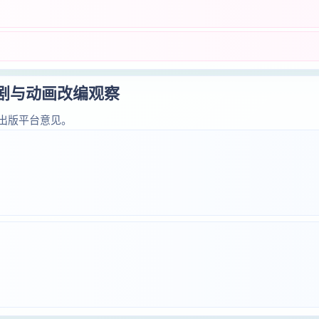
短剧与动画改编观察
出版平台意见。