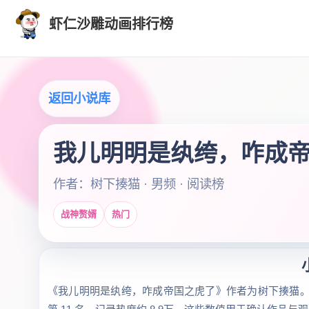
虾仁沙雕动画排行榜
返回小说库
我儿明明是纨绔，咋成
作者：树下揍猫 · 男频 · 阅读榜
战神赘婿
热门
《我儿明明是纨绔，咋成帝国之虎了》作者为树下揍猫