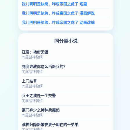
我儿明明是纨绔，咋成帝国之虎了 短剧
我儿明明是纨绔，咋成帝国之虎了 漫画解说
我儿明明是纨绔，咋成帝国之虎了 动画改编
同分类小说
狂枭：地府无渡
同属战神赘婿
到底谁教你这么当新兵的？
同属战神赘婿
上门姑爷
同属战神赘婿
兵王之我是一个交警
同属战神赘婿
豪门弃少之特种兵掘起
同属战神赘婿
战神归隐新婚夜妻子却在陪干弟弟