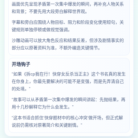
画面优先呈现矛盾第一次集中爆发的瞬间，再补充人物关系
和背景；不要先用大段旁白解释世界观。
字幕和旁白应围绕人物目标、阻力和阶段变化使用短句，关
键规则单独停顿或做视觉强调。
沙雕动画可以放大角色反应和结果反差，但涉及剧情事实的
部分应以原著资料为准，不额外编造关键情节。
开场钩子
“如果《拆cp我在行！快穿女反杀当正主》这个书名真的发生
在你身上，你最先要解决的可能不是变强，而是先弄清自己
的处境。”
“故事可以从矛盾第一次集中爆发的瞬间讲起：先抛结果，再
用十几秒解释它为什么会发生。”
“这本书适合抓住‘快穿题材中的核心冲突’做开场，但正式解
说前仍需核对原著简介和关键剧情。”