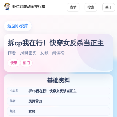
虾仁沙雕动画排行榜
表情
搜索
关于
返回小说库
拆cp我在行！快穿女反杀当正主
作者：凤舞雷刃 · 女频 · 阅读榜
快穿
热门
基础资料
拆cp我在行！快穿女反杀当正主
小说名
凤舞雷刃
作者
女频
频道